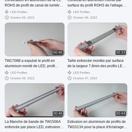
Certification en aluminium de la CE
Certificat en aluminium monté par
ROHS de profil de canal de lumières
surface du profil ROHS de l'alliage
de bande de TW1506B 6063 LED
TW1714B 6063 LED
LED Profiles
LED Profiles
October 06, 2022
October 06, 2022
00:46
00:33
TW1708B a expulsé le profil en
Taille enfoncée montée par surface
aluminium monté de LED, profil
de la largeur 7.8mm des profils LED
flexible d'escalier avec l'OEM de LED
de TW1708A 17mm pour la lumière
LED Profiles
LED Profiles
de Cabinet
October 06, 2022
October 07, 2022
00:46
00:44
La Manche de bande de TW1506A
Extrusion en aluminium de profils de
enfoncée par place LED, extrusion
TW1013A pour la place d'éclairage