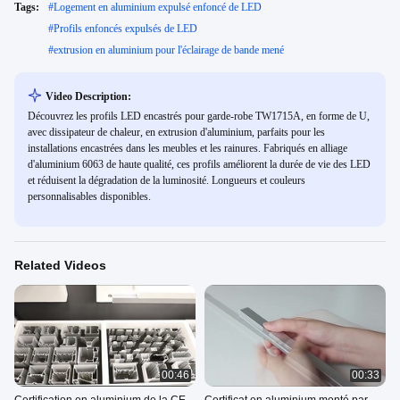
Tags:
#
Logement en aluminium expulsé enfoncé de LED
#
Profils enfoncés expulsés de LED
#
extrusion en aluminium pour l'éclairage de bande mené
Video Description:
Découvrez les profils LED encastrés pour garde-robe TW1715A, en forme de U,
avec dissipateur de chaleur, en extrusion d'aluminium, parfaits pour les
installations encastrées dans les meubles et les rainures. Fabriqués en alliage
d'aluminium 6063 de haute qualité, ces profils améliorent la durée de vie des LED
et réduisent la dégradation de la luminosité. Longueurs et couleurs
personnalisables disponibles.
Related Videos
00:46
00:33