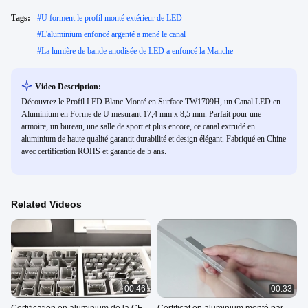
Tags:
#
U forment le profil monté extérieur de LED
#
L'aluminium enfoncé argenté a mené le canal
#
La lumière de bande anodisée de LED a enfoncé la Manche
Video Description:
Découvrez le Profil LED Blanc Monté en Surface TW1709H, un Canal LED en
Aluminium en Forme de U mesurant 17,4 mm x 8,5 mm. Parfait pour une
armoire, un bureau, une salle de sport et plus encore, ce canal extrudé en
aluminium de haute qualité garantit durabilité et design élégant. Fabriqué en Chine
avec certification ROHS et garantie de 5 ans.
Related Videos
00:46
00:33