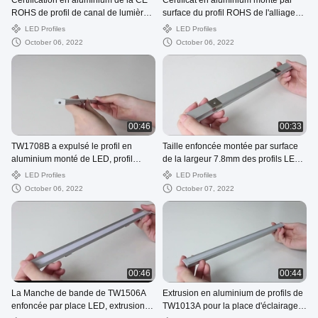
Certification en aluminium de la CE
Certificat en aluminium monté par
ROHS de profil de canal de lumières
surface du profil ROHS de l'alliage
de bande de TW1506B 6063 LED
TW1714B 6063 LED
LED Profiles
LED Profiles
October 06, 2022
October 06, 2022
00:46
00:33
TW1708B a expulsé le profil en
Taille enfoncée montée par surface
aluminium monté de LED, profil
de la largeur 7.8mm des profils LED
flexible d'escalier avec l'OEM de LED
de TW1708A 17mm pour la lumière
LED Profiles
LED Profiles
de Cabinet
October 06, 2022
October 07, 2022
00:46
00:44
La Manche de bande de TW1506A
Extrusion en aluminium de profils de
enfoncée par place LED, extrusion
TW1013A pour la place d'éclairage