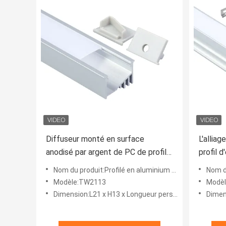
Diffuseur monté en surface
L'allia
anodisé par argent de PC de profil
profil 
de LED pour l'éclairage de cuisine
de radi
Nom du produit:Profilé en aluminium à LED pour montage en surface
Nom du pro
bande
Modèle:TW2113
Modè
Dimension:L21 x H13 x Longueur personnalisée
Dimension: