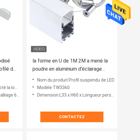
odisé
la forme en U de 1M 2M a mené la
filé de
poudre en aluminium d'éclairage
d'intérieur de mur de la Manche
Nom du produit:Profil suspendu de LED
enduite
ins du client
Modèle:TW3360
3 d'aluminium
Dimension:L33 x H60 x Longueur personnalisée
CONTACTEZ