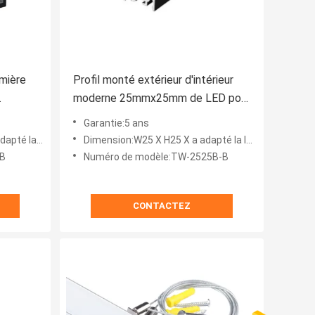
umière
Profil monté extérieur d'intérieur
moderne 25mmx25mm de LED pour
le
le diffuseur de lumière de LED
Garantie:5 ans
soins du client
Dimension:W25 X H25 X a adapté la longueur aux besoins du client
0B
Numéro de modèle:TW-2525B-B
CONTACTEZ