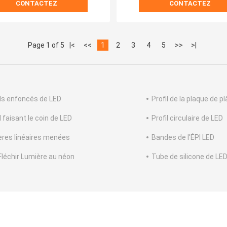
CONTACTEZ
CONTACTEZ
Page 1 of 5
|<
<<
1
2
3
4
5
>>
>|
ils enfoncés de LED
Profil de la plaque de p
l faisant le coin de LED
Profil circulaire de LED
ères linéaires menées
Bandes de l'ÉPI LED
Fléchir Lumière au néon
Tube de silicone de LE