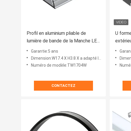
Profil en aluminium pliable de
U forme
lumière de bande de la Manche LED
extérieu
avec la peinture anodisée
de prof
Garantie:5 ans
Garan
LED
Dimension:W17.4 X H3.8 X a adapté la longueur aux besoins du client
Dimension:
Numéro de modèle:TW1704W
Numér
CONTACTEZ