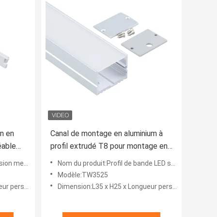
on en
Canal de montage en aluminium à
éable
profil extrudé T8 pour montage en
surface
par surface
Nom du produit:Profil de bande LED suspendu
Modèle:TW3525
sonnalisée
Dimension:L35 x H25 x Longueur personnalisée