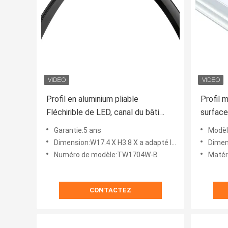
Profil en aluminium pliable
Profil 
Fléchirible de LED, canal du bâti
surface
extérieur LED d'extrusion
pour le
Garantie:5 ans
Modè
Dimension:W17.4 X H3.8 X a adapté la longueur aux besoins du client
Dimension:
Numéro de modèle:TW1704W-B
Matériel
CONTACTEZ