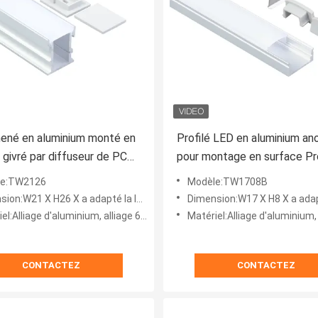
mené en aluminium monté en
Profilé LED en aluminium an
 givré par diffuseur de PC
pour montage en surface Pro
s lumières de bande menées
bande LED en aluminium
le:TW2126
Modèle:TW1708B
W21 X H26 X a adapté la longueur aux besoins du client
Dimension:W17 X H8 X a adapté la longueur aux beso
:Alliage d'aluminium, alliage 6063 d'aluminium
Matériel:Alliage d'aluminium, alliage 606
CONTACTEZ
CONTACTEZ