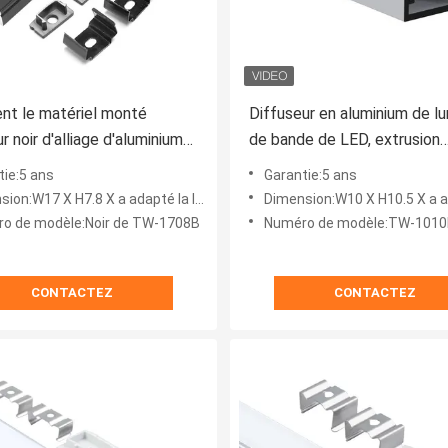
nt le matériel monté
Diffuseur en aluminium de l
r noir d'alliage d'aluminium
de bande de LED, extrusion
il de LED pour la bande de
extérieure du bâti LED pour 
tie:5 ans
Garantie:5 ans
cinéma de gymnase
W17 X H7.8 X a adapté la longueur aux besoins du client
Dimension:W10 X H10.5 X a adapté la longueur aux be
o de modèle:Noir de TW-1708B
Numéro de modèle:TW-101
CONTACTEZ
CONTACTEZ