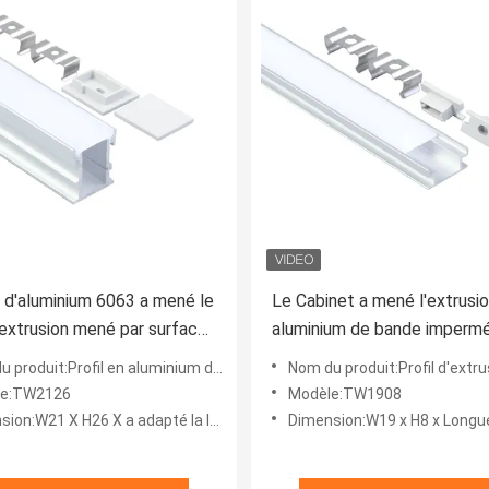
ge d'aluminium 6063 a mené le
Le Cabinet a mené l'extrusi
d'extrusion mené par surface
aluminium de bande imperm
ateur de canal lumineux de
anodisé ou enduit de poudre
duit:Profil en aluminium de bande menée par surface
Nom du produit:Profil d'extrusion mené 
le:TW2126
Modèle:TW1908
W21 X H26 X a adapté la longueur aux besoins du client
Dimension:W19 x H8 x Longueur per