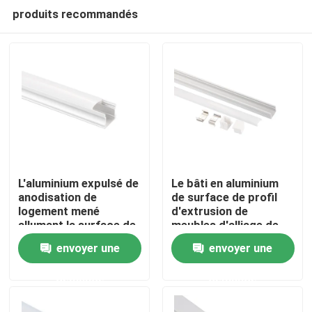
produits recommandés
L'aluminium expulsé de
Le bâti en aluminium
anodisation de
de surface de profil
logement mené
d'extrusion de
Maison
allumant la surface de
meubles d'alliage de
profil a monté
radiateur a mené la
envoyer une
envoyer une
lumière linéaire
Produits
demande
demande
Au sujet de nous