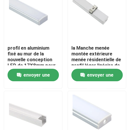
Visite d'usine
Contrôle de qualité
profil en aluminium
la Manche menée
Contactez-nous
fixé au mur de la
montée extérieure
nouvelle conception
menée résidentielle de
LED de 17X8mm pour
profil léger linéaire de
l'éclairage de cuisine
17x15mm
Nouvelles
envoyer une
envoyer une
demande
demande
Profil monté extérieur de LED
Profils enfoncés de LED
Profil de la plaque de plâtre LED