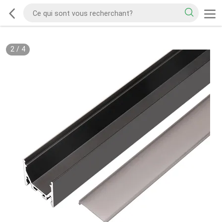
2
/
4