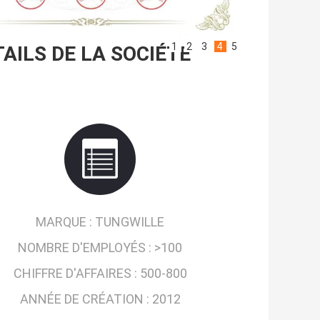
1
2
3
4
5
AILS DE LA SOCIÉTÉ
MARQUE :
TUNGWILLE
NOMBRE D'EMPLOYÉS :
>100
CHIFFRE D'AFFAIRES :
500-800
ANNÉE DE CRÉATION :
2012