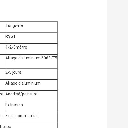
Tungwille
RSST
1/2/3mètre
Alliage d'aluminium 6063-T5
2-5 jours
Alliage d'aluminium
ce:
Anodisé/peinture
Extrusion
a, centre commercial.
 clips