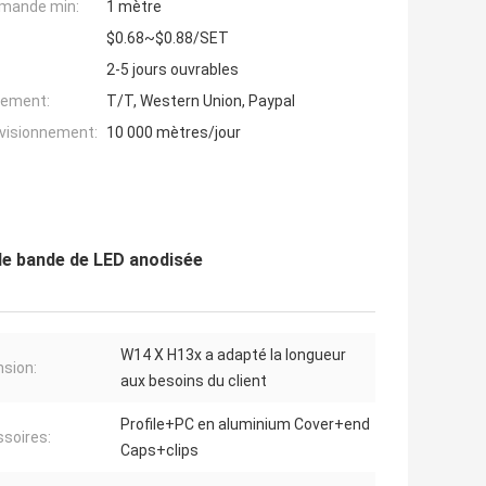
mande min:
1 mètre
$0.68~$0.88/SET
2-5 jours ouvrables
iement:
T/T, Western Union, Paypal
ovisionnement:
10 000 mètres/jour
 de bande de LED anodisée
W14 X H13x a adapté la longueur
sion:
aux besoins du client
Profile+PC en aluminium Cover+end
soires:
Caps+clips