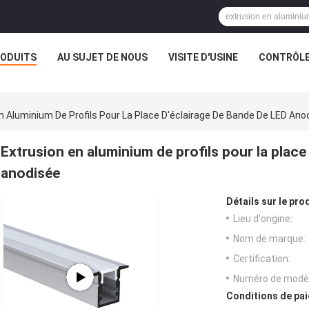
ODUITS
AU SUJET DE NOUS
VISITE D'USINE
CONTRÔLE
n Aluminium De Profils Pour La Place D'éclairage De Bande De LED Ano
Extrusion en aluminium de profils pour la place
anodisée
Détails sur le prod
Lieu d'origine:
Nom de marque:
Certification:
Numéro de modèl
Conditions de pai