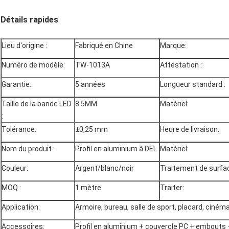
Détails rapides
Lieu d'origine :
Fabriqué en Chine
Marque:
Numéro de modèle:
TW-1013A
Attestation :
Garantie:
5 années
Longueur standard :
Taille de la bande LED
8.5MM
Matériel:
:
Tolérance:
±0,25 mm
Heure de livraison:
Nom du produit :
Profil en aluminium à DEL
Matériel:
Couleur:
Argent/blanc/noir
Traitement de surfa
MOQ :
1 mètre
Traiter:
Application:
Armoire, bureau, salle de sport, placard, ciném
Accessoires:
Profil en aluminium + couvercle PC + embouts +