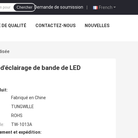
Demande de soumission
|
French
Chercher
 DE QUALITÉ
CONTACTEZ-NOUS
NOUVELLES
disée
 d'éclairage de bande de LED
uit:
Fabriqué en Chine
TUNGWILLE
ROHS
e:
TW-1013A
ement et expédition: