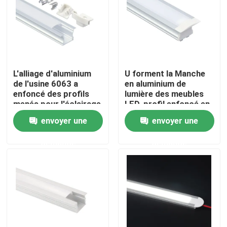
Visite d'usine
Contrôle de qualité
L'alliage d'aluminium
U forment la Manche
de l'usine 6063 a
en aluminium de
Contactez-nous
enfoncé des profils
lumière des meubles
menés pour l'éclairage
LED, profil enfoncé en
de Cabinet
aluminium argenté de
envoyer une
envoyer une
LED
Nouvelles
demande
demande
Profil monté extérieur de LED
Profils enfoncés de LED
Profil de la plaque de plâtre LED