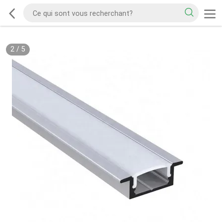
2
/
5