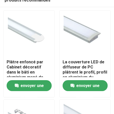
Plâtre enfoncé par
La couverture LED de
Cabinet décoratif
diffuseur de PC
dans le bâti en
plâtrent le profil, profil
aluminium mené de
en aluminium du
Maison
mur de profil de bande
profilé en u LED
envoyer une
envoyer une
demande
demande
Produits
Au sujet de nous