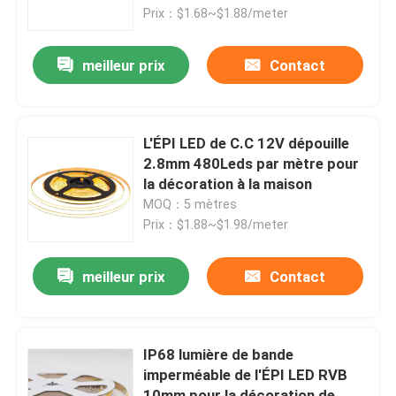
Prix：$1.68~$1.88/meter
Visite d'usine
meilleur prix
Contact
Contrôle de qualité
L'ÉPI LED de C.C 12V dépouille
Contactez-nous
2.8mm 480Leds par mètre pour
la décoration à la maison
MOQ：5 mètres
Nouvelles
Prix：$1.88~$1.98/meter
Profil monté extérieur de LED
meilleur prix
Contact
Profils enfoncés de LED
IP68 lumière de bande
imperméable de l'ÉPI LED RVB
Profil de la plaque de plâtre LED
10mm pour la décoration de