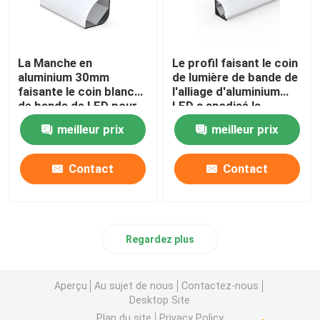
La Manche en
Le profil faisant le coin
aluminium 30mm
de lumière de bande de
faisante le coin blanche
l'alliage d'aluminium
de bande de LED pour
LED a anodisé la
le bureau de garde-
peinture pour
meilleur prix
meilleur prix
robe
d'intérieur
Contact
Contact
Regardez plus
Aperçu
Au sujet de nous
Contactez-nous
Desktop Site
Plan du site
Privacy Policy