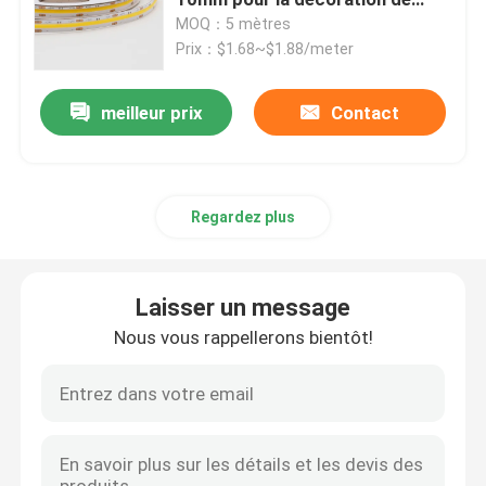
festival
MOQ：5 mètres
Prix：$1.68~$1.88/meter
Lumières de bande futées de LED
meilleur prix
Contact
Profil faisant le coin de LED
Profil circulaire de LED
Regardez plus
Profil suspendu de LED
Laisser un message
lumières linéaires menées
Nous vous rappellerons bientôt!
Bandes de l'ÉPI LED
Bandes de SMD LED