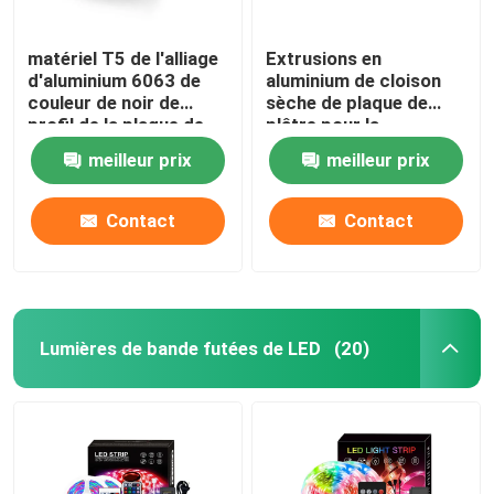
matériel T5 de l'alliage
Extrusions en
d'aluminium 6063 de
aluminium de cloison
couleur de noir de
sèche de plaque de
profil de la plaque de
plâtre pour la
plâtre LED de 1m 2m
couverture
meilleur prix
meilleur prix
transparente de
lumières de LED
Contact
Contact
Lumières de bande futées de LED
(20)