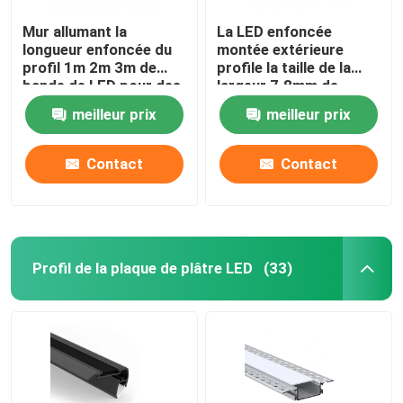
Mur allumant la
La LED enfoncée
longueur enfoncée du
montée extérieure
profil 1m 2m 3m de
profile la taille de la
bande de LED pour des
largeur 7.8mm de
armoires de vin de
17mm pour la lumière
meilleur prix
meilleur prix
garde-robes
de Cabinet
Contact
Contact
Profil de la plaque de plâtre LED
(33)