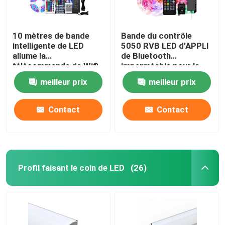
10 mètres de bande
Bande du contrôle
intelligente de LED
5050 RVB LED d'APPLI
allume la
de Bluetooth
télécommande de Wifi
imperméable pour la
Fléchirible pour la
décoration extérieure
meilleur prix
meilleur prix
décoration à la maison
d'intérieur
Contact
Contact
Profil faisant le coin de LED
(26)