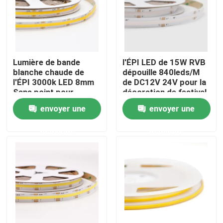
Visite d'usine
Contrôle de qualité
Lumière de bande
l'ÉPI LED de 15W RVB
blanche chaude de
dépouille 840leds/M
l'ÉPI 3000k LED 8mm
de DC12V 24V pour la
Contactez-nous
Sans point pour
décoration de festival
allumer la décoration
envoyer une
envoyer une
Nouvelles
demande
demande
Profil monté extérieur de LED
Profils enfoncés de LED
Profil de la plaque de plâtre LED