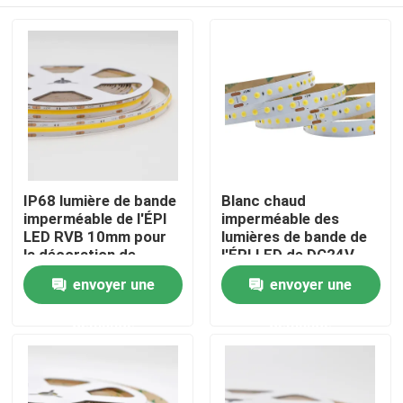
IP68 lumière de bande
Blanc chaud
imperméable de l'ÉPI
imperméable des
LED RVB 10mm pour
lumières de bande de
la décoration de
l'ÉPI LED de DC24V
festival
Ip68 pour l'éclairage
Maison
envoyer une
envoyer une
extérieur
demande
demande
Produits
Au sujet de nous