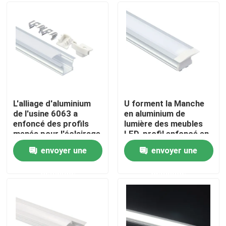
Visite d'usine
Contrôle de qualité
Contactez-nous
L'alliage d'aluminium
U forment la Manche
de l'usine 6063 a
en aluminium de
enfoncé des profils
lumière des meubles
Nouvelles
menés pour l'éclairage
LED, profil enfoncé en
de Cabinet
aluminium argenté de
envoyer une
envoyer une
LED
Profil monté extérieur de LED
demande
demande
Profils enfoncés de LED
Profil de la plaque de plâtre LED