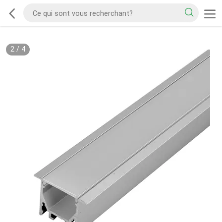
2
/
4