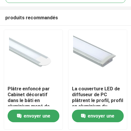
produits recommandés
Plâtre enfoncé par
La couverture LED de
Maison
Cabinet décoratif
diffuseur de PC
dans le bâti en
plâtrent le profil, profil
aluminium mené de
en aluminium du
Produits
mur de profil de bande
profilé en u LED
envoyer une
envoyer une
demande
demande
Au sujet de nous