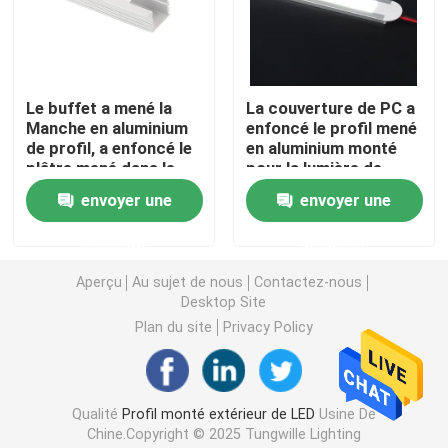
Lumières de bande futées de LED
Le buffet a mené la
La couverture de PC a
Profil faisant le coin de LED
Manche en aluminium
enfoncé le profil mené
de profil, a enfoncé le
en aluminium monté
plâtre mené dans le
pour la lumière de
Profil circulaire de LED
profil
bande menée par
envoyer une
envoyer une
décoration
Profil suspendu de LED
demande
demande
Aperçu
Au sujet de nous
Contactez-nous
Desktop Site
lumières linéaires menées
Plan du site
Privacy Policy
Bandes de l'ÉPI LED
Qualité
Profil monté extérieur de LED
Usine De
Bandes de SMD LED
Chine.Copyright © 2025 Tungwille Lighting