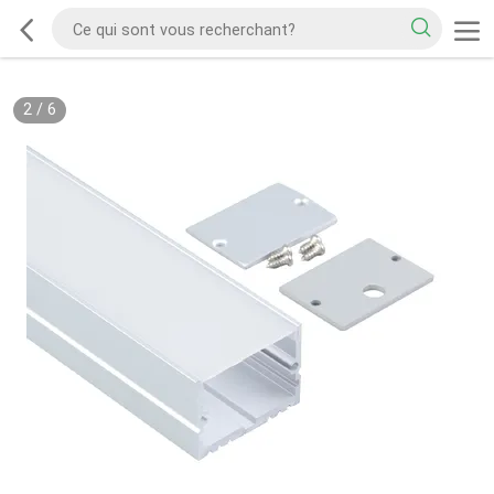
2
/
6