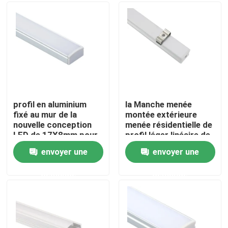
Visite d'usine
Contrôle de qualité
Contactez-nous
profil en aluminium
la Manche menée
fixé au mur de la
montée extérieure
nouvelle conception
menée résidentielle de
Nouvelles
LED de 17X8mm pour
profil léger linéaire de
l'éclairage de cuisine
17x15mm
envoyer une
envoyer une
Profil monté extérieur de LED
demande
demande
Profils enfoncés de LED
Profil de la plaque de plâtre LED