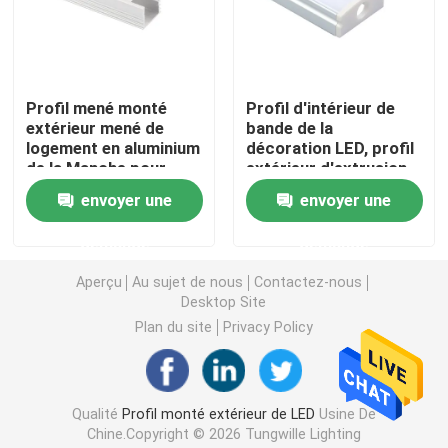
Lumières de bande futées de LED
Profil mené monté
Profil d'intérieur de
Profil faisant le coin de LED
extérieur mené de
bande de la
logement en aluminium
décoration LED, profil
de la Manche pour
extérieur d'extrusion
Profil circulaire de LED
l'éclairage de bureau
de LED
envoyer une
envoyer une
Profil suspendu de LED
demande
demande
Aperçu
Au sujet de nous
Contactez-nous
Desktop Site
lumières linéaires menées
Plan du site
Privacy Policy
Bandes de l'ÉPI LED
Qualité
Profil monté extérieur de LED
Usine De
Bandes de SMD LED
Chine.Copyright © 2026 Tungwille Lighting