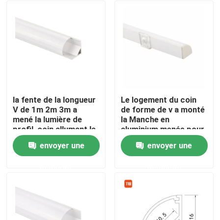
la fente de la longueur
Le logement du coin
V de 1m 2m 3m a
de forme de v a monté
mené la lumière de
la Manche en
profil, coin allumant le
aluminium menée pour
profil mené
la lumière de Cabinet
envoyer une
envoyer une
d'extrusion
Maison
demande
demande
Produits
Au sujet de nous