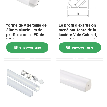
Visite d'usine
forme de v de taille de
Le profil d'extrusion
Contrôle de qualité
30mm aluminium de
mené par fente de la
profil du coin LED de
lumière V de Cabinet,
90 degrés pour des
faisant le coin monté a
Contactez-nous
bandes de LED
mené le profil
envoyer une
envoyer une
d'aluminium de bande
demande
demande
Nouvelles
Profil monté extérieur de LED
Profils enfoncés de LED
Profil de la plaque de plâtre LED