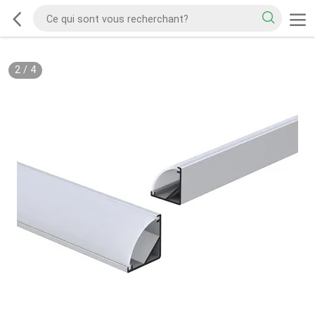
2
/
4