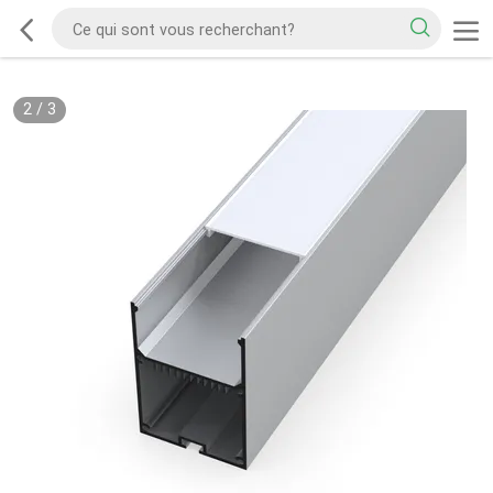
2
/
3