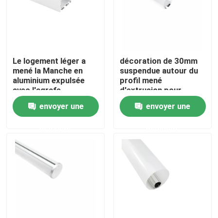
Visite d'usine
Contrôle de qualité
Le logement léger a
décoration de 30mm
mené la Manche en
suspendue autour du
aluminium expulsée
profil mené
Contactez-nous
avec l'agrafe
d'extrusion pour
d'Endcaps de
l'éclairage de bureau
envoyer une
envoyer une
couverture de PC
Nouvelles
demande
demande
Profil monté extérieur de LED
Profils enfoncés de LED
Profil de la plaque de plâtre LED