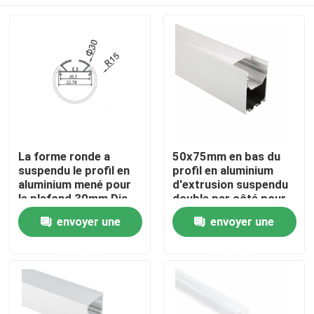
La forme ronde a
50x75mm en bas du
suspendu le profil en
profil en aluminium
aluminium mené pour
d'extrusion suspendu
le plafond 30mm Dia
double par côté pour
Pendant Lighting
la lumière de bande
Maison
envoyer une
envoyer une
menée
demande
demande
Produits
Au sujet de nous