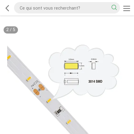
2
/
5