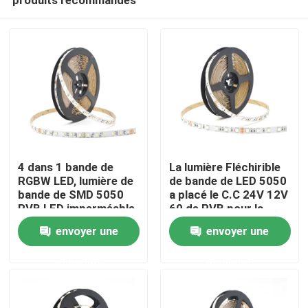
4 dans 1 bande de
La lumière Fléchirible
RGBW LED, lumière de
de bande de LED 5050
bande de SMD 5050
a placé le C.C 24V 12V
RVB LED imperméable
60 de RVB pour la
Maison
IP20 IP67
construction
envoyer une
envoyer une
demande
demande
Produits
Au sujet de nous