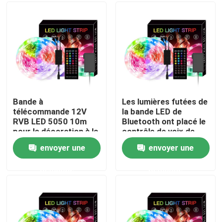
Visite d'usine
Contrôle de qualité
Contactez-nous
Bande à
Les lumières futées de
télécommande 12V
la bande LED de
RVB LED 5050 10m
Bluetooth ont placé le
Nouvelles
pour la décoration à la
contrôle de voix de
maison
musique de 5050 RVB
envoyer une
envoyer une
Profil monté extérieur de LED
demande
demande
Profils enfoncés de LED
Profil de la plaque de plâtre LED