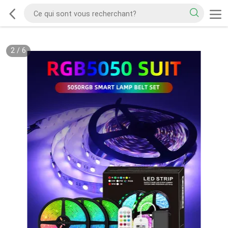
2
/
6