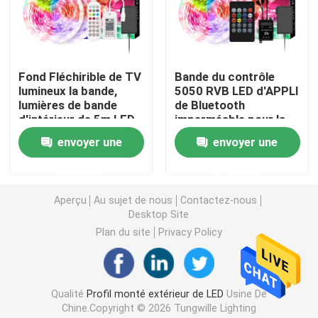
Lumières de bande futées de LED
Fond Fléchirible de TV
Bande du contrôle
Profil faisant le coin de LED
lumineux la bande,
5050 RVB LED d'APPLI
lumières de bande
de Bluetooth
d'intérieur de 5m LED
imperméable pour la
Profil circulaire de LED
RVB 5050 12V
décoration extérieure
envoyer une
envoyer une
d'intérieur
Profil suspendu de LED
demande
demande
Aperçu
Au sujet de nous
Contactez-nous
Desktop Site
lumières linéaires menées
Plan du site
Privacy Policy
Bandes de l'ÉPI LED
Qualité
Profil monté extérieur de LED
Usine De
Bandes de SMD LED
Chine.Copyright © 2026 Tungwille Lighting