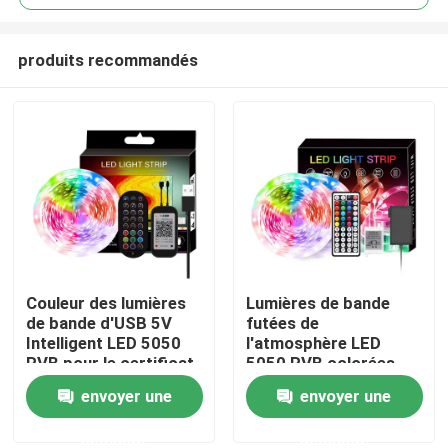
produits recommandés
Couleur des lumières
Lumières de bande
Maison
de bande d'USB 5V
futées de
Intelligent LED 5050
l'atmosphère LED
RVB pour le certificat
5050 RVB colorées
Produits
de la CE de fond de TV
avec le contrôle de
envoyer une
envoyer une
voix de musique
demande
demande
Au sujet de nous