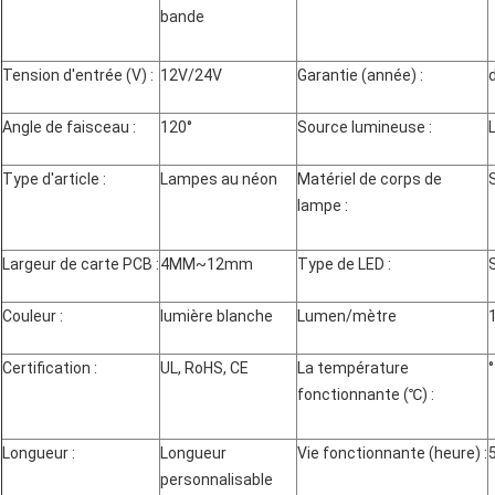
bande
Tension d'entrée (V) :
12V/24V
Garantie (année) :
Angle de faisceau :
120°
Source lumineuse :
Type d'article :
Lampes au néon
Matériel de corps de
lampe :
Largeur de carte PCB :
4MM~12mm
Type de LED :
Couleur :
lumière blanche
Lumen/mètre
Certification :
UL, RoHS, CE
La température
fonctionnante (℃) :
Longueur :
Longueur
Vie fonctionnante (heure) :
personnalisable