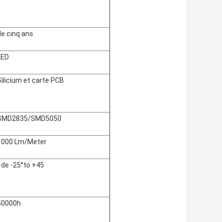
de cinq ans
LED
Silicium et carte PCB
SMD2835/SMD5050
1000 Lm/Meter
° de -25°to +45
50000h