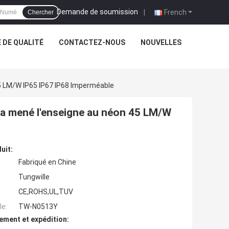
Demande de soumission
|
French
Chercher
 DE QUALITÉ
CONTACTEZ-NOUS
NOUVELLES
5 LM/W IP65 IP67 IP68 Imperméable
 a mené l'enseigne au néon 45 LM/W
uit:
Fabriqué en Chine
Tungwille
CE,ROHS,UL,TUV
e:
TW-N0513Y
ement et expédition: