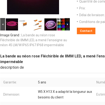
Quantité de com
Prix:
Délai de livraison:
Conditions de pa
Contact
Image Grand :
La bande au néon rose
Fléchirible de 8MM LED, a mené l'enseigne au
néon 45 LM/W IP65 IP67 IP68 imperméable
La bande au néon rose Fléchirible de 8MM LED, a mené l'en
imperméable
description de
Garantie:
5 ans
Numér
W5 X H13 X a adapté la longueur aux
Dimension:
Estim
besoins du client