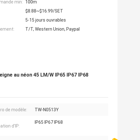
mande min:
100m
$8.88~$16.99/SET
5-15 jours ouvrables
iement:
T/T, Western Union, Paypal
seigne au néon 45 LM/W IP65 IP67 IP68
o de modèle:
TW-N0513Y
IP65 IP67 IP68
ation d'IP: