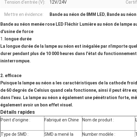
Tension d'entrée (V):
12V/24V
Certif
Mettre en évidence:
Bande au néon de 8MM LED
,
Bande au néon
Bande au néon menée rose LED Fléchir Lumière au néon de lampe a
d'usine de force
1.
longue durée
La longue durée de la lampe au néon est inégalée par n'importe quel
durer pendant plus de 10 000 heures dans l'état du fonctionnement 
ininterrompue.
2. efficace
Puisque la lampe au néon a les caractéristiques de la cathode fro
de 60 degrés de Celsius quand cela fonctionne, ainsi il peut être expo
dans l'eau. La lampe au néon a également une pénétration forte, mê
également avoir un bon effet visuel.
Détails rapides
Point d'origine :
Fabriqué en Chine
Nom de produit :
Type de SMD :
SMD a mené la
Number modèle :