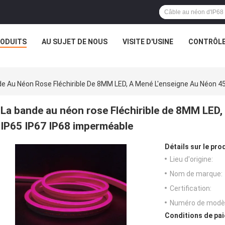
ODUITS
AU SUJET DE NOUS
VISITE D'USINE
CONTRÔLE
e Au Néon Rose Fléchirible De 8MM LED, A Mené L'enseigne Au Néon 4
La bande au néon rose Fléchirible de 8MM LED,
IP65 IP67 IP68 imperméable
Détails sur le prod
Lieu d'origine:
Nom de marque:
Certification:
Numéro de modèl
Conditions de pai