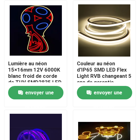
Lumière au néon
Couleur au néon
15×16mm 12V 6000K
d'IP65 SMD LED Flex
blanc froid de corde
Light RVB changeant 5
de TUV SMD2835 LED
ans de garantie
envoyer une
envoyer une
Maison
demande
demande
Produits
Au sujet de nous