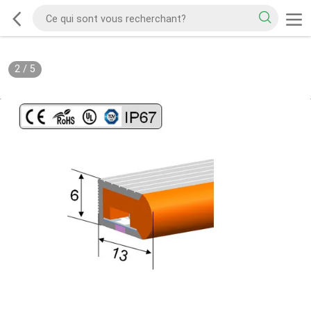
2
/
5