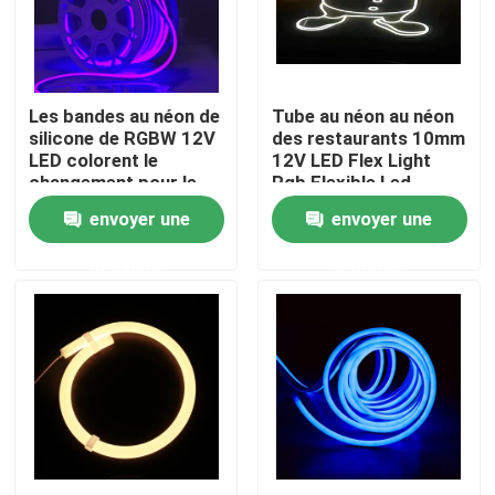
Visite d'usine
Les bandes au néon de
Tube au néon au néon
Contrôle de qualité
silicone de RGBW 12V
des restaurants 10mm
LED colorent le
12V LED Flex Light
changement pour le
Rgb Flexible Led
Contactez-nous
mariage
envoyer une
envoyer une
demande
demande
Nouvelles
Profil monté extérieur de LED
Profils enfoncés de LED
Profil de la plaque de plâtre LED