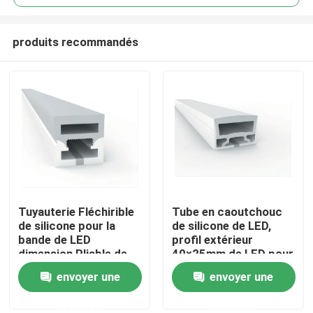
produits recommandés
Tuyauterie Fléchirible
Tube en caoutchouc
Maison
de silicone pour la
de silicone de LED,
bande de LED
profil extérieur
dimension Pliable de
40×25mm de LED pour
Produits
12mm x de 12mm
l'éclairage
envoyer une
envoyer une
demande
demande
Au sujet de nous