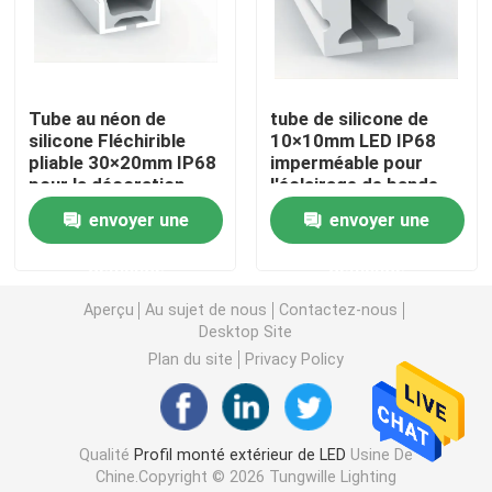
Lumières de bande futées de LED
Tube au néon de
tube de silicone de
Profil faisant le coin de LED
silicone Fléchirible
10×10mm LED IP68
pliable 30×20mm IP68
imperméable pour
pour la décoration
l'éclairage de bande
Profil circulaire de LED
d'éclairage
mené
envoyer une
envoyer une
Profil suspendu de LED
demande
demande
Aperçu
Au sujet de nous
Contactez-nous
Desktop Site
lumières linéaires menées
Plan du site
Privacy Policy
Bandes de l'ÉPI LED
Qualité
Profil monté extérieur de LED
Usine De
Bandes de SMD LED
Chine.Copyright © 2026 Tungwille Lighting