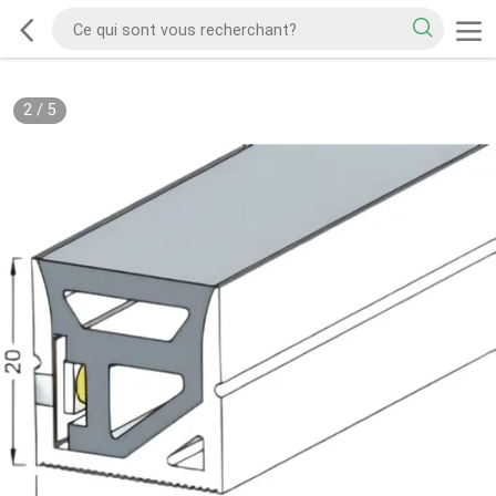
2
/
5