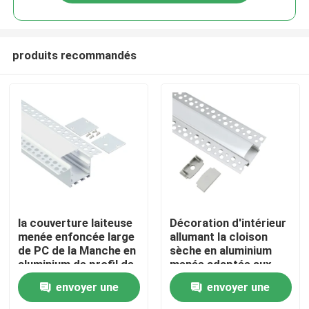
produits recommandés
Maison
la couverture laiteuse
Décoration d'intérieur
menée enfoncée large
allumant la cloison
de PC de la Manche en
sèche en aluminium
Produits
aluminium de profil de
menée adaptée aux
74mm a mené la
besoins du client de
envoyer une
envoyer une
lumière linéaire
gypse de profil
Au sujet de nous