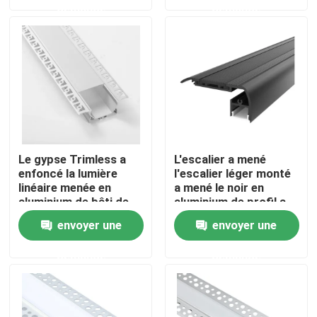
demande
demande
Visite d'usine
Contrôle de qualité
Contactez-nous
Le gypse Trimless a
L'escalier a mené
enfoncé la lumière
l'escalier léger monté
Nouvelles
linéaire menée en
a mené le noir en
aluminium de bâti de
aluminium de profil a
plafond de la Manche
anodisé
Profil monté extérieur de LED
envoyer une
envoyer une
demande
demande
Profils enfoncés de LED
Profil de la plaque de plâtre LED