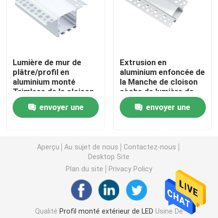
Lumières de bande futées de LED
Profil faisant le coin de LED
Lumière de mur de
Extrusion en
plâtre/profil en
aluminium enfoncée de
aluminium monté
la Manche de cloison
Profil circulaire de LED
Trimless de la cloison
sèche de lumière de
sèche LED de lumière
bande de LED pour le
envoyer une
envoyer une
de bande
gypse de plâtre
Profil suspendu de LED
demande
demande
Aperçu
Au sujet de nous
Contactez-nous
lumières linéaires menées
Desktop Site
Plan du site
Privacy Policy
Bandes de l'ÉPI LED
Bandes de SMD LED
Qualité
Profil monté extérieur de LED
Usine De