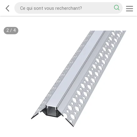
2
/
4