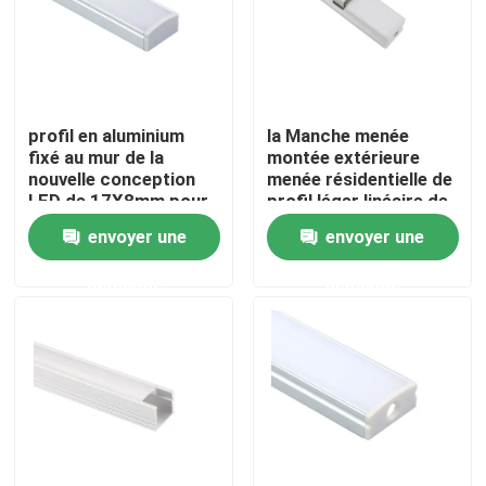
Visite d'usine
Contrôle de qualité
profil en aluminium
la Manche menée
fixé au mur de la
montée extérieure
nouvelle conception
menée résidentielle de
Contactez-nous
LED de 17X8mm pour
profil léger linéaire de
l'éclairage de cuisine
17x15mm
envoyer une
envoyer une
Nouvelles
demande
demande
Profil monté extérieur de LED
Profils enfoncés de LED
Profil de la plaque de plâtre LED