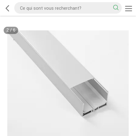
2
/
6