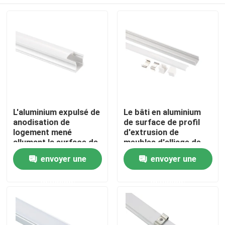
L'aluminium expulsé de
Le bâti en aluminium
anodisation de
de surface de profil
logement mené
d'extrusion de
allumant la surface de
meubles d'alliage de
profil a monté
radiateur a mené la
Maison
envoyer une
envoyer une
lumière linéaire
demande
demande
Produits
Au sujet de nous