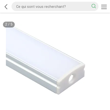
2
/
5