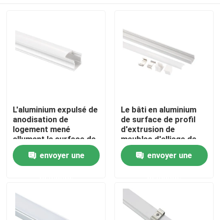
L'aluminium expulsé de
Le bâti en aluminium
anodisation de
de surface de profil
logement mené
d'extrusion de
allumant la surface de
meubles d'alliage de
profil a monté
radiateur a mené la
Maison
envoyer une
envoyer une
lumière linéaire
demande
demande
Produits
Au sujet de nous