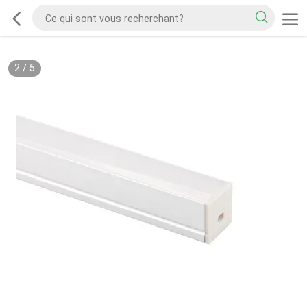
2
/
5