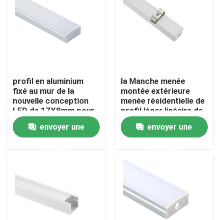
Visite d'usine
Contrôle de qualité
profil en aluminium
la Manche menée
Contactez-nous
fixé au mur de la
montée extérieure
nouvelle conception
menée résidentielle de
LED de 17X8mm pour
profil léger linéaire de
l'éclairage de cuisine
17x15mm
Nouvelles
envoyer une
envoyer une
demande
demande
Profil monté extérieur de LED
Profils enfoncés de LED
Profil de la plaque de plâtre LED