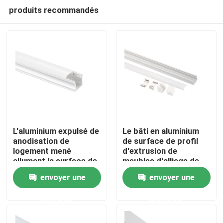
produits recommandés
L'aluminium expulsé de
Le bâti en aluminium
anodisation de
de surface de profil
logement mené
d'extrusion de
Maison
allumant la surface de
meubles d'alliage de
profil a monté
radiateur a mené la
envoyer une
envoyer une
lumière linéaire
Produits
demande
demande
Au sujet de nous