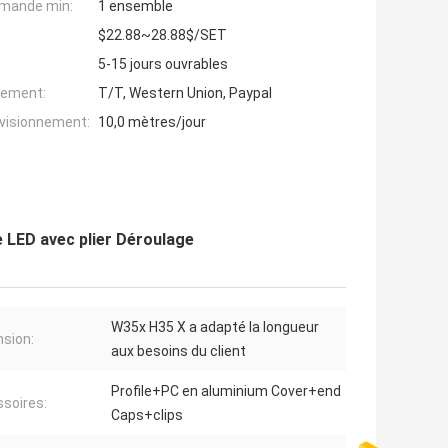
mande min:
1 ensemble
$22.88~28.88$/SET
5-15 jours ouvrables
iement:
T/T, Western Union, Paypal
ovisionnement:
10,0 mètres/jour
de LED avec plier Déroulage
W35x H35 X a adapté la longueur
sion:
aux besoins du client
Profile+PC en aluminium Cover+end
soires:
Caps+clips