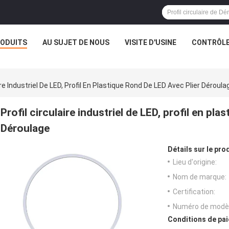
ODUITS
AU SUJET DE NOUS
VISITE D'USINE
CONTRÔLE
aire Industriel De LED, Profil En Plastique Rond De LED Avec Plier Déroula
Profil circulaire industriel de LED, profil en pla
Déroulage
Détails sur le prod
Lieu d'origine:
Nom de marque:
Certification:
Numéro de modèl
Conditions de pai