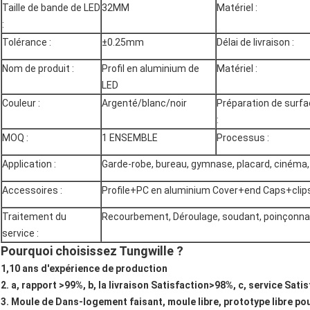
Taille de bande de LED
32MM
Matériel :
:
Tolérance :
±0.25mm
Délai de livraison :
Nom de produit :
Profil en aluminium de
Matériel :
LED
Couleur :
Argenté/blanc/noir
Préparation de surf
:
MOQ :
1 ENSEMBLE
Processus :
Application :
Garde-robe, bureau, gymnase, placard, cinéma
Accessoires :
Profile+PC en aluminium Cover+end Caps+clip
Traitement du
Recourbement, Déroulage, soudant, poinçonnan
service :
Pourquoi choisissez Tungwille ?
1,10 ans d'expérience de production
2. a, rapport >99%, b, la livraison Satisfaction>98%, c, service Sati
3. Moule de Dans-logement faisant, moule libre, prototype libre p