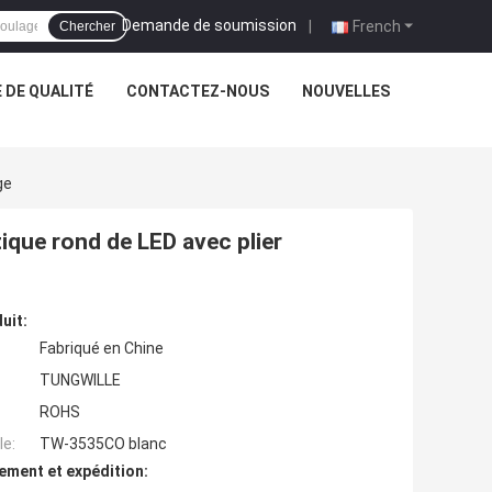
Demande de soumission
|
French
Chercher
 DE QUALITÉ
CONTACTEZ-NOUS
NOUVELLES
ge
stique rond de LED avec plier
uit:
Fabriqué en Chine
TUNGWILLE
ROHS
e:
TW-3535CO blanc
ement et expédition: