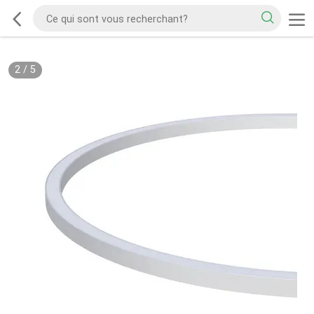
2
/
5