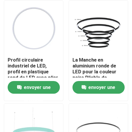
Profil circulaire
La Manche en
industriel de LED,
aluminium ronde de
profil en plastique
LED pour la couleur
rond de LED avec plier
noire Pliable de
Déroulage
lumières de bande de
envoyer une
envoyer une
LED
Maison
demande
demande
Produits
Au sujet de nous