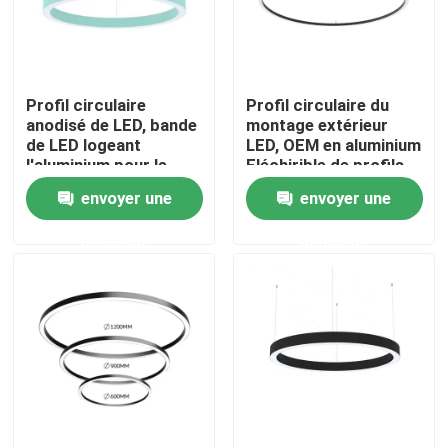
Visite d'usine
Profil circulaire
Profil circulaire du
Contrôle de qualité
anodisé de LED, bande
montage extérieur
de LED logeant
LED, OEM en aluminium
l'aluminium pour le
Fléchirible de profils
Contactez-nous
bureau de garde-robe
de la Manche
envoyer une
envoyer une
demande
demande
Nouvelles
Profil monté extérieur de LED
Profils enfoncés de LED
Profil de la plaque de plâtre LED