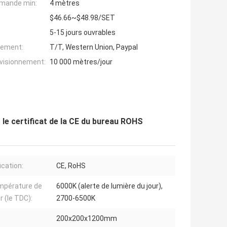
mande min:
4 mètres
$46.66~$48.98/SET
5-15 jours ouvrables
iement:
T/T, Western Union, Paypal
ovisionnement:
10 000 mètres/jour
 le certificat de la CE du bureau ROHS
ication:
CE, RoHS
mpérature de
6000K (alerte de lumière du jour),
r (le TDC):
2700-6500K
200x200x1200mm