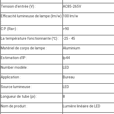
Tension d'entrée (V) :
AC85-265V
Efficacité lumineuse de lampe (lm/w)
100 lm/w
:
C.P. (Ra>) :
>90
La température fonctionnante (℃) :
-25 - 45
Matériel de corps de lampe :
Aluminium
Estimation d'IP :
Ip44
Number modèle :
LED
Application :
Bureau
Source lumineuse :
LED
Longueur de tube (pi) :
8
Nom de produit :
Lumière linéaire de LED