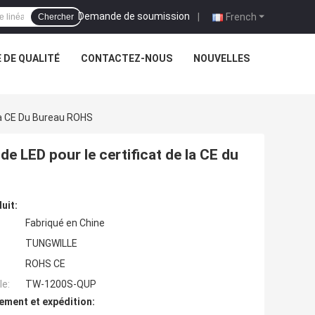
Demande de soumission
|
French
Chercher
 DE QUALITÉ
CONTACTEZ-NOUS
NOUVELLES
La CE Du Bureau ROHS
de LED pour le certificat de la CE du
uit:
Fabriqué en Chine
TUNGWILLE
ROHS CE
e:
TW-1200S-QUP
ement et expédition: