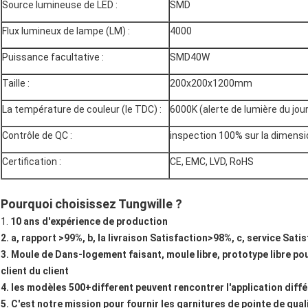
Source lumineuse de LED :
SMD
Flux lumineux de lampe (LM) :
4000
Puissance facultative :
SMD40W
Taille :
200x200x1200mm
La température de couleur (le TDC) :
6000K (alerte de lumière du jou
Contrôle de QC :
inspection 100% sur la dimensi
Certification :
CE, EMC, LVD, RoHS
Pourquoi choisissez Tungwille ?
1.
10 ans d'expérience de production
2. a, rapport >99%, b, la livraison Satisfaction>98%, c, service Sati
3. Moule de Dans-logement faisant, moule libre, prototype libre p
client du client
4. les modèles 500+different peuvent rencontrer l'application diff
5. C'est notre mission pour fournir les garnitures de pointe de qua