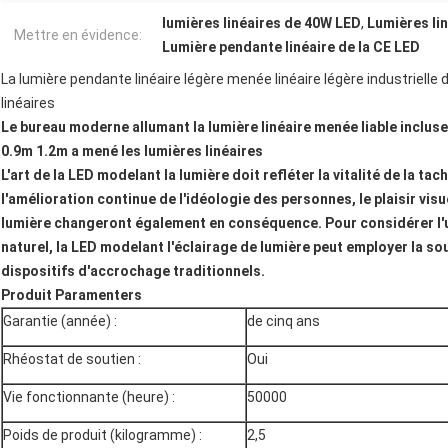
lumières linéaires de 40W LED
,
Lumières li
Mettre en évidence:
Lumière pendante linéaire de la CE LED
La lumière pendante linéaire légère menée linéaire légère industrielle
linéaires
Le bureau moderne allumant la lumière linéaire menée liable inclus
0.9m 1.2m a mené les lumières linéaires
L'art de la LED modelant la lumière doit refléter la vitalité de la tac
l'amélioration continue de l'idéologie des personnes, le plaisir visue
lumière changeront également en conséquence. Pour considérer l'u
naturel, la LED modelant l'éclairage de lumière peut employer la 
dispositifs d'accrochage traditionnels.
Produit Paramenters
Garantie (année) :
de cinq ans
Rhéostat de soutien :
Oui
Vie fonctionnante (heure) :
50000
Poids de produit (kilogramme) :
2,5