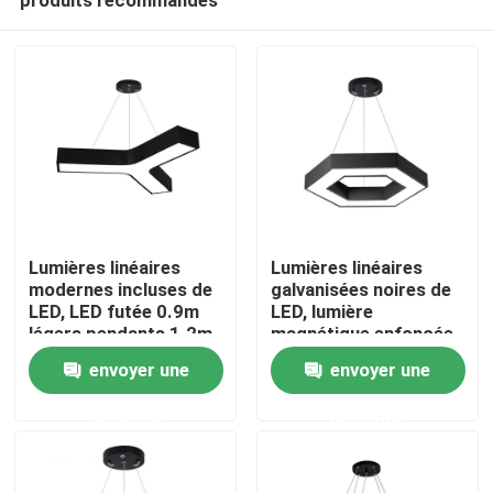
Lumières linéaires
Lumières linéaires
modernes incluses de
galvanisées noires de
LED, LED futée 0.9m
LED, lumière
légers pendants 1.2m
magnétique enfoncée
Maison
1.5m
en aluminium de voie
envoyer une
envoyer une
de LED
demande
demande
Produits
Au sujet de nous