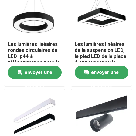
Visite d'usine
Contrôle de qualité
Les lumières linéaires
Les lumières linéaires
rondes circulaires de
de la suspension LED,
Contactez-nous
LED Ip44 à
le pied LED de la place
télécommande pour la
4 ont suspendu le
décoration de bureau
montage linéaire
envoyer une
envoyer une
Nouvelles
demande
demande
Profil monté extérieur de LED
Profils enfoncés de LED
Profil de la plaque de plâtre LED