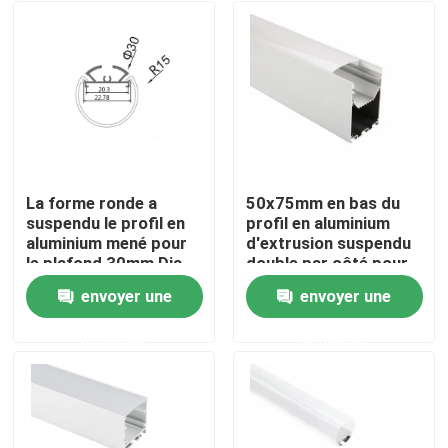
La forme ronde a
50x75mm en bas du
suspendu le profil en
profil en aluminium
aluminium mené pour
d'extrusion suspendu
le plafond 30mm Dia
double par côté pour
Pendant Lighting
la lumière de bande
envoyer une
envoyer une
menée
Maison
demande
demande
Produits
Au sujet de nous