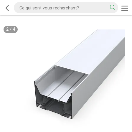
2
/
4