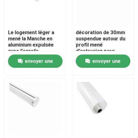
Visite d'usine
Le logement léger a
décoration de 30mm
Contrôle de qualité
mené la Manche en
suspendue autour du
aluminium expulsée
profil mené
avec l'agrafe
d'extrusion pour
Contactez-nous
d'Endcaps de
l'éclairage de bureau
envoyer une
envoyer une
couverture de PC
demande
demande
Nouvelles
Profil monté extérieur de LED
Profils enfoncés de LED
Profil de la plaque de plâtre LED