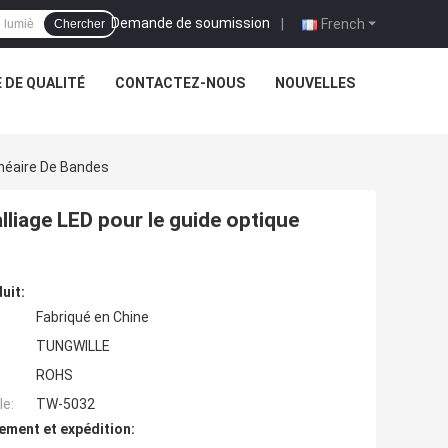
Demande de soumission
|
French
Chercher
 DE QUALITÉ
CONTACTEZ-NOUS
NOUVELLES
inéaire De Bandes
alliage LED pour le guide optique
uit:
Fabriqué en Chine
TUNGWILLE
ROHS
e:
TW-5032
ement et expédition: