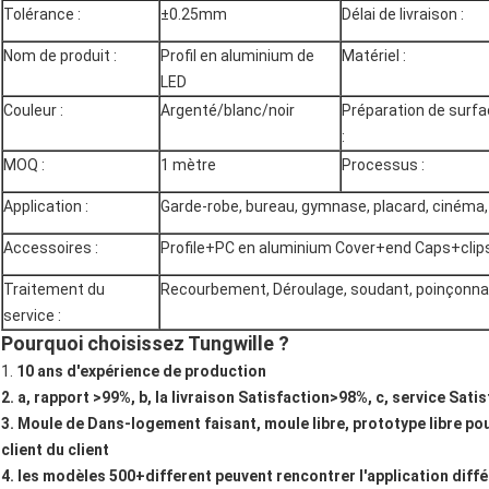
Tolérance :
±0.25mm
Délai de livraison :
Nom de produit :
Profil en aluminium de
Matériel :
LED
Couleur :
Argenté/blanc/noir
Préparation de surf
:
MOQ :
1 mètre
Processus :
Application :
Garde-robe, bureau, gymnase, placard, cinéma
Accessoires :
Profile+PC en aluminium Cover+end Caps+clip
Traitement du
Recourbement, Déroulage, soudant, poinçonnan
service :
Pourquoi choisissez Tungwille ?
1.
10 ans d'expérience de production
2. a, rapport >99%, b, la livraison Satisfaction>98%, c, service Sati
3. Moule de Dans-logement faisant, moule libre, prototype libre p
client du client
4. les modèles 500+different peuvent rencontrer l'application diff