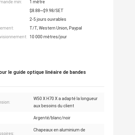
mande min:
1 mètre
$8.88~$9.98/SET
2-5 jours ouvrables
iement:
T/T, Western Union, Paypal
ovisionnement:
10 000 mètres/jour
our le guide optique linéaire de bandes
W50 X H70 X a adapté la longueur
sion:
aux besoins du client
Argenté/blanc/noir
Chapeaux en aluminium de
soires: