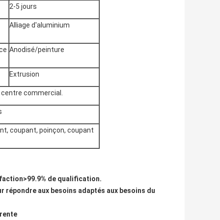
2-5 jours
Alliage d'aluminium
ace
Anodisé/peinture
Extrusion
, centre commercial.
s
t, coupant, poinçon, coupant
sfaction>99.9% de qualification.
our répondre aux besoins adaptés aux besoins du
érente