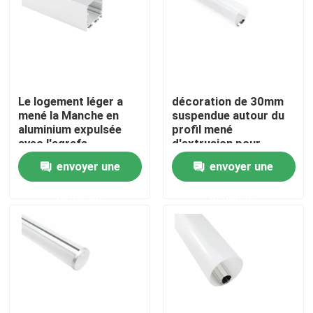
Visite d'usine
Contrôle de qualité
Le logement léger a
décoration de 30mm
mené la Manche en
suspendue autour du
Contactez-nous
aluminium expulsée
profil mené
avec l'agrafe
d'extrusion pour
d'Endcaps de
l'éclairage de bureau
envoyer une
envoyer une
couverture de PC
Nouvelles
demande
demande
Profil monté extérieur de LED
Profils enfoncés de LED
Profil de la plaque de plâtre LED