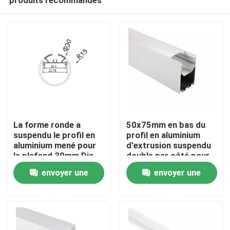
La forme ronde a
50x75mm en bas du
suspendu le profil en
profil en aluminium
aluminium mené pour
d'extrusion suspendu
le plafond 30mm Dia
double par côté pour
Maison
Pendant Lighting
la lumière de bande
envoyer une
envoyer une
menée
demande
demande
Produits
Au sujet de nous