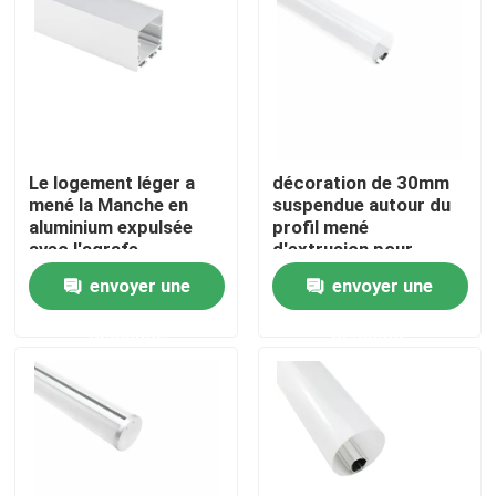
Visite d'usine
Contrôle de qualité
Le logement léger a
décoration de 30mm
Contactez-nous
mené la Manche en
suspendue autour du
aluminium expulsée
profil mené
avec l'agrafe
d'extrusion pour
d'Endcaps de
l'éclairage de bureau
Nouvelles
envoyer une
envoyer une
couverture de PC
demande
demande
Profil monté extérieur de LED
Profils enfoncés de LED
Profil de la plaque de plâtre LED