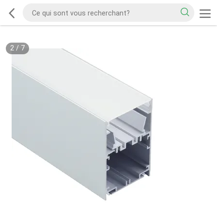
2
/
7