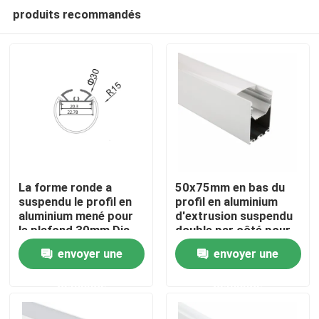
produits recommandés
La forme ronde a
50x75mm en bas du
suspendu le profil en
profil en aluminium
aluminium mené pour
d'extrusion suspendu
Maison
le plafond 30mm Dia
double par côté pour
Pendant Lighting
la lumière de bande
envoyer une
envoyer une
menée
Produits
demande
demande
Au sujet de nous