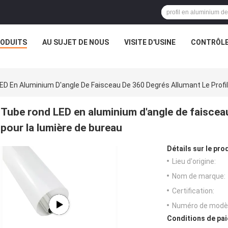
ODUITS
AU SUJET DE NOUS
VISITE D'USINE
CONTRÔLE
ED En Aluminium D'angle De Faisceau De 360 Degrés Allumant Le Profi
Tube rond LED en aluminium d'angle de faisceau
pour la lumière de bureau
Détails sur le prod
Lieu d'origine:
Nom de marque:
Certification:
Numéro de modèl
Conditions de pai