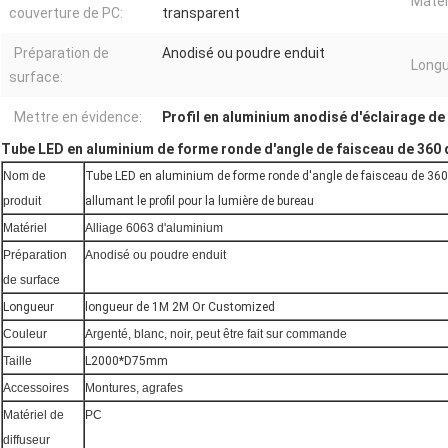
Matér
couverture de PC:
transparent
Préparation de
Anodisé ou poudre enduit
Longu
surface:
Mettre en évidence:
Profil en aluminium anodisé d'éclairage de
Tube LED en aluminium de forme ronde d'angle de faisceau de 360 de
Nom de
Tube LED en aluminium de forme ronde d'angle de faisceau de 360
produit
allumant le profil pour la lumière de bureau
Matériel
Alliage 6063 d'aluminium
Préparation
Anodisé ou poudre enduit
de surface
Longueur
longueur de 1M 2M Or Customized
Couleur
Argenté, blanc, noir, peut être fait sur commande
Taille
L2000*D75mm
Accessoires
Montures, agrafes
Matériel de
PC
diffuseur