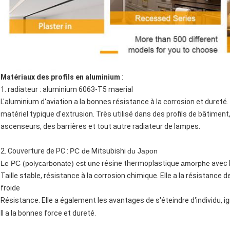
Matériaux des profils en aluminium
:
1. radiateur : aluminium 6063-T5 maerial
L'aluminium d'aviation
a la bonnes
résistance
à la corrosion
et dureté. 
matériel typique d'extrusion. Très utilisé dans des profils de bâtimen
ascenseurs, des barrières et tout autre radiateur de lampes.
2. Couverture de PC :
PC de
Mitsubishi
du Japon
Le PC (polycarbonate) est une
résine thermoplastique
amorphe
avec l
Taille stable, résistance à la corrosion chimique. Elle a la résistance
froide
Résistance. Elle a également les avantages de
s'éteindre d'
individu
, i
Il a la bonnes force et dureté.