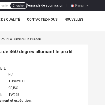
Demande de soumission
|
French
Chercher
 DE QUALITÉ
CONTACTEZ-NOUS
NOUVELLES
l Pour La Lumière De Bureau
 de 360 degrés allumant le profil
uit:
NC
TUNGWILLE
CE,ISO
e:
TW075
ement et expédition: