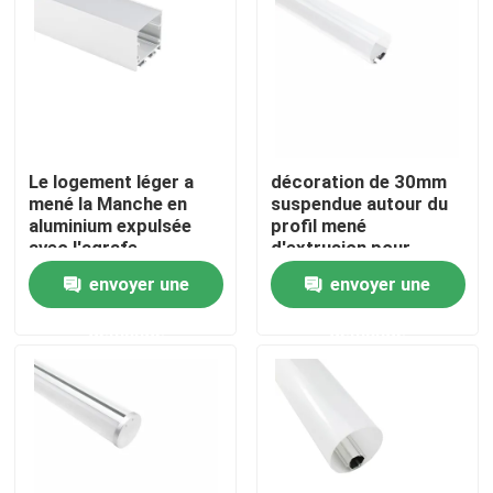
Visite d'usine
Contrôle de qualité
Le logement léger a
décoration de 30mm
Contactez-nous
mené la Manche en
suspendue autour du
aluminium expulsée
profil mené
avec l'agrafe
d'extrusion pour
d'Endcaps de
l'éclairage de bureau
Nouvelles
envoyer une
envoyer une
couverture de PC
demande
demande
Profil monté extérieur de LED
Profils enfoncés de LED
Profil de la plaque de plâtre LED