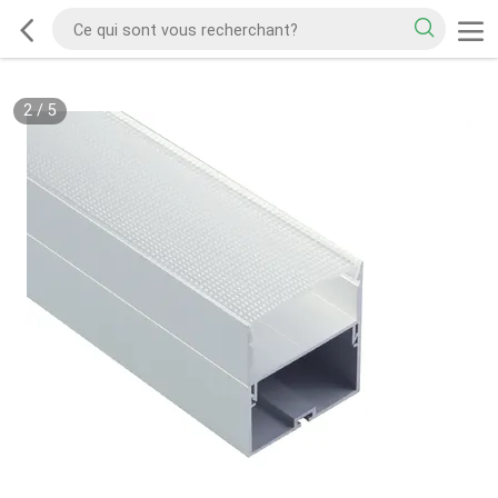
2
/
5