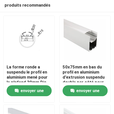
produits recommandés
La forme ronde a
50x75mm en bas du
suspendu le profil en
profil en aluminium
aluminium mené pour
d'extrusion suspendu
Maison
le plafond 30mm Dia
double par côté pour
Pendant Lighting
la lumière de bande
envoyer une
envoyer une
menée
Produits
demande
demande
Au sujet de nous